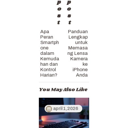
p
p
o
o
s
s
t
t
Apa
Panduan
Peran
Lengkap
Smartph
untuk
one
Memasa
dalam
ng Lensa
Kemuda
Kamera
han dan
ke
Kontrol
iPhone
Harian?
Anda
You May Also Like
april 1, 2026