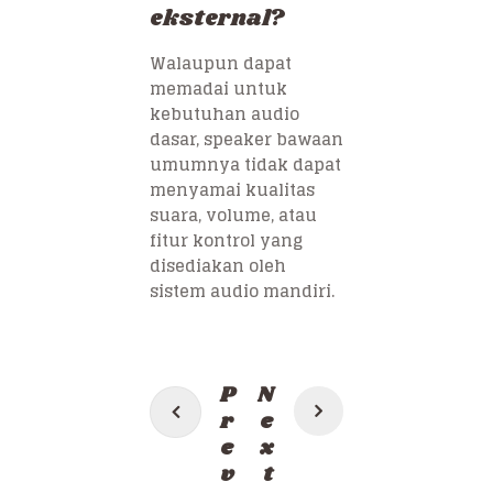
eksternal?
Walaupun dapat
memadai untuk
kebutuhan audio
dasar, speaker bawaan
umumnya tidak dapat
menyamai kualitas
suara, volume, atau
fitur kontrol yang
disediakan oleh
sistem audio mandiri.
Post
P
N
navigation
r
e
e
x
v
t