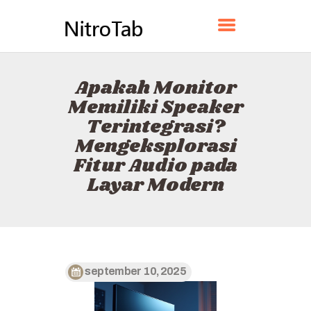
NITROTAB
Apakah Monitor
BERANDA
Memiliki Speaker
TENTANG
Terintegrasi?
KONTAK
Mengeksplorasi
KEBIJAKAN
Fitur Audio pada
BAHASA INDONESIA
Layar Modern
september 10, 2025