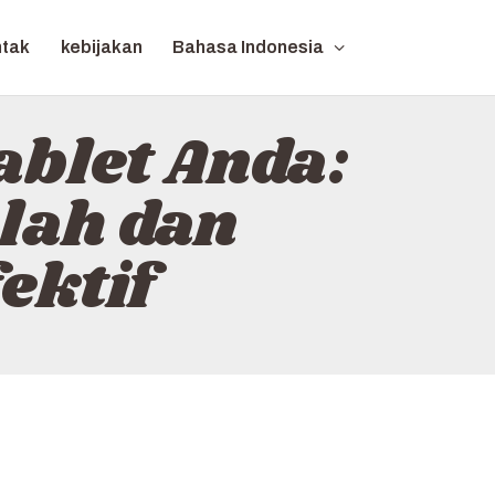
ntak
kebijakan
Bahasa Indonesia
blet Anda:
lah dan
ektif