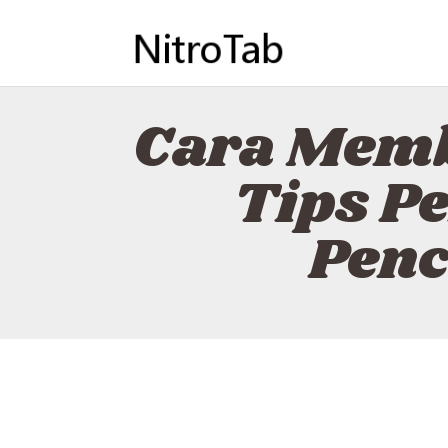
Cara Memb
Tips P
Penc