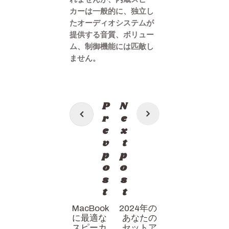
カーは一般的に、独立し
たオーディオシステムが
提供する音質、ボリュー
ム、制御機能には匹敵し
ません。
投
P
N
稿
r
e
e
x
ナ
v
t
ビ
p
p
ゲ
o
o
s
s
ー
t
t
シ
MacBook
2024年の
ョ
に最適な
あなたの
スピーカ
セットア