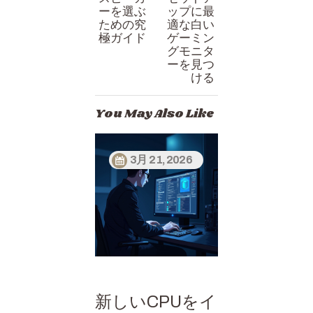
ン
ーを選ぶ
ップに最
ための究
適な白い
極ガイド
ゲーミン
グモニタ
ーを見つ
ける
You May Also Like
3月 21, 2026
新しいCPUをイ