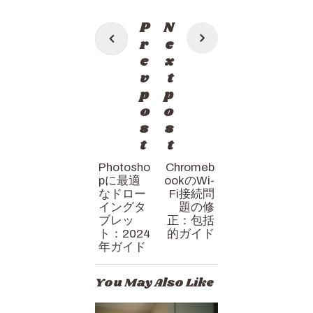
投
P
N
稿
r
e
e
x
ナ
v
t
ビ
p
p
ゲ
o
o
s
s
ー
t
t
シ
Photosho
Chromeb
ョ
pに最適
ookのWi-
ン
なドロー
Fi接続問
イングタ
題の修
ブレッ
正：包括
ト：2024
的ガイド
年ガイド
You May Also Like