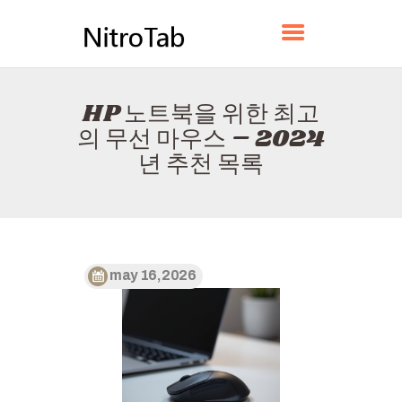
NITROTAB
HP 노트북을 위한 최고
홈
의 무선 마우스 – 2024
소개
년 추천 목록
연락하다
정책
한국어
may 16, 2026