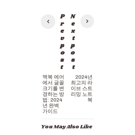
Post
P
N
navigation
r
e
e
x
v
t
p
p
o
o
s
s
t
t
맥북 에어
2024년
에서 글꼴
최고의 라
크기를 변
이브 스트
경하는 방
리밍 노트
법: 2024
북
년 완벽
가이드
You May Also Like