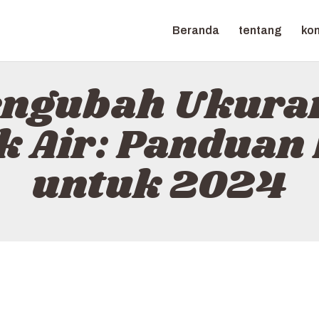
BERANDA
Beranda
tentang
ko
TENTANG
NITROTAB
KONTAK
ngubah Ukuran
KEBIJAKAN
 Air: Panduan
BAHASA
untuk 2024
INDONESIA