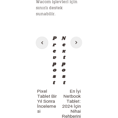
Wacom işlevleri için
sınırlı destek
sunabilir.
Post
P
N
navigation
r
e
e
x
v
t
p
p
o
o
s
s
t
t
Pixel
En İyi
Tablet Bir
Netbook
Yıl Sonra
Tablet:
İnceleme
2024 İçin
si
Nihai
Rehberini