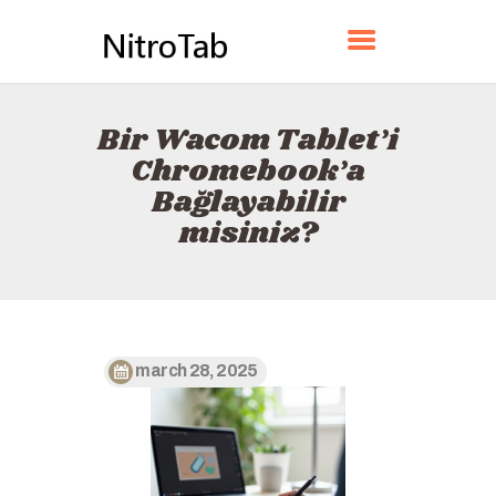
NITROTAB
Bir Wacom Tablet’i
ANA SAYFA
Chromebook’a
HAKKINDA
Bağlayabilir
İLETIŞIM
misiniz?
POLITIKA
TÜRKÇE
march 28, 2025