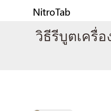
วิธีรีบูตเคร