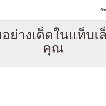
บ้าน
บ้า
เกี่ยวกับ
NITROTAB
ติดต่อ
ื่องอย่างเด็ดในแท็บ
นโยบาย
คุณ
ไทย