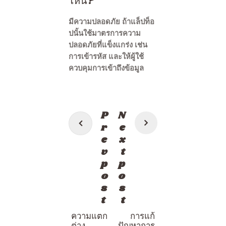
ไหน?
มีความปลอดภัย ถ้าแล็ปท็อ
ปนั้นใช้มาตรการความ
ปลอดภัยที่แข็งแกร่ง เช่น
การเข้ารหัส และให้ผู้ใช้
ควบคุมการเข้าถึงข้อมูล
แนะแนว
P
N
เรื่อง
r
e
e
x
v
t
p
p
o
o
s
s
t
t
ความแตก
การแก้
ต่าง
ปัญหาการ