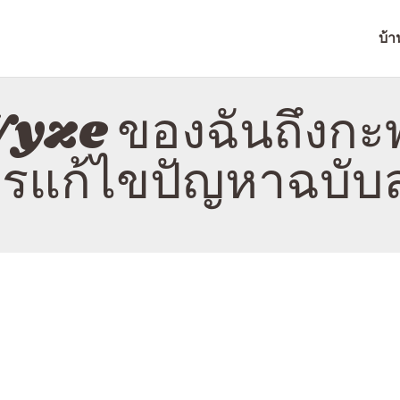
บ้าน
บ้า
เกี่ยวกับ
NITROTAB
ติดต่อ
yze ของฉันถึงกะพร
นโยบาย
การแก้ไขปัญหาฉบับ
ไทย