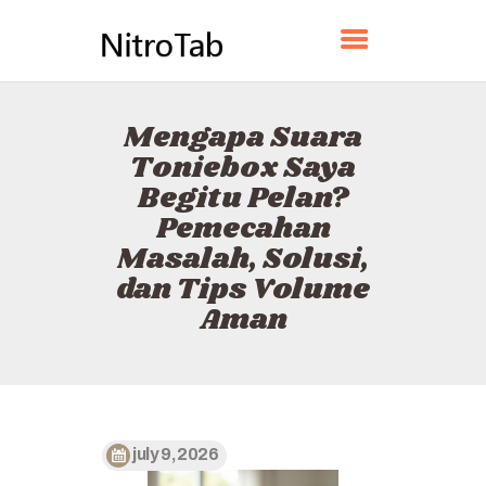
NITROTAB
Mengapa Suara
BERANDA
Toniebox Saya
TENTANG
Begitu Pelan?
KONTAK
Pemecahan
KEBIJAKAN
Masalah, Solusi,
BAHASA INDONESIA
dan Tips Volume
Aman
july 9, 2026