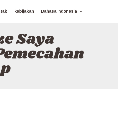
ntak
kebijakan
Bahasa Indonesia
e Saya
 Pemecahan
ap