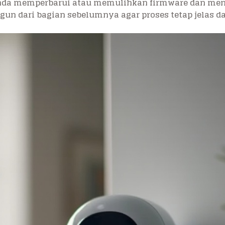
 Anda memperbarui atau memulihkan firmware dan me
un dari bagian sebelumnya agar proses tetap jelas da