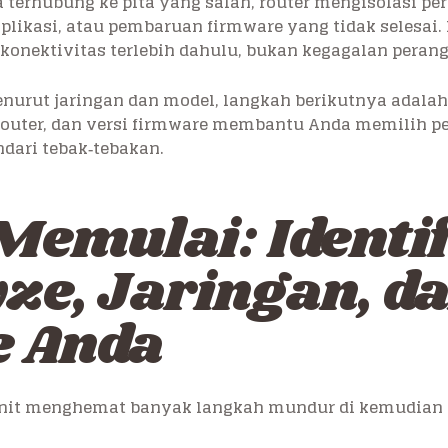
rhubung ke pita yang salah, router mengisolasi pera
plikasi, atau pembaruan firmware yang tidak selesai
onektivitas terlebih dahulu, bukan kegagalan perang
nurut jaringan dan model, langkah berikutnya adal
 router, dan versi firmware membantu Anda memilih p
dari tebak‑tebakan.
emulai: Identif
ze, Jaringan, d
 Anda
enit menghemat banyak langkah mundur di kemudian 